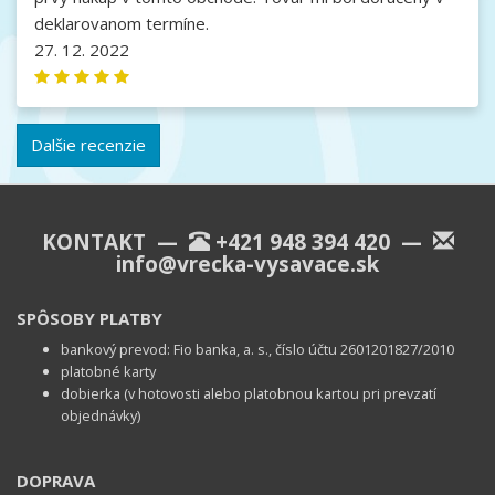
deklarovanom termíne.
27. 12. 2022
Dalšie recenzie
KONTAKT —
+421 948 394 420
—
info@vrecka-vysavace.sk
SPÔSOBY PLATBY
bankový prevod: Fio banka, a. s., číslo účtu 2601201827/2010
platobné karty
dobierka (v hotovosti alebo platobnou kartou pri prevzatí
objednávky)
DOPRAVA