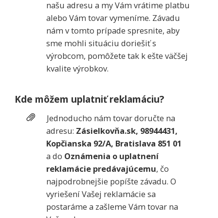
našu adresu a my Vám vrátime platbu
alebo Vám tovar vymeníme. Závadu
nám v tomto prípade spresnite, aby
sme mohli situáciu doriešiť s
výrobcom, pomôžete tak k ešte väčšej
kvalite výrobkov.
Kde môžem uplatniť reklamáciu?
Jednoducho nám tovar doručte na
adresu:
Zásielkovňa.sk, 98944431,
Kopčianska 92/A, Bratislava 851 01
a do
Oznámenia o uplatnení
reklamácie predávajúcemu
, čo
najpodrobnejšie popíšte závadu. O
vyriešení Vašej reklamácie sa
postaráme a zašleme Vám tovar na