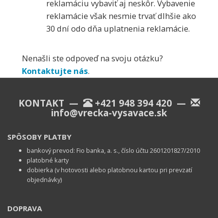
reklamáciu vybaviť aj neskôr. Vybavenie
reklamácie však nesmie trvať dlhšie ako
30 dní odo dňa uplatnenia reklamácie.
Nenašli ste odpoveď na svoju otázku?
Kontaktujte nás
.
KONTAKT —
+421 948 394 420
—
info@vrecka-vysavace.sk
SPÔSOBY PLATBY
bankový prevod: Fio banka, a. s., číslo účtu 2601201827/2010
platobné karty
dobierka (v hotovosti alebo platobnou kartou pri prevzatí
objednávky)
DOPRAVA