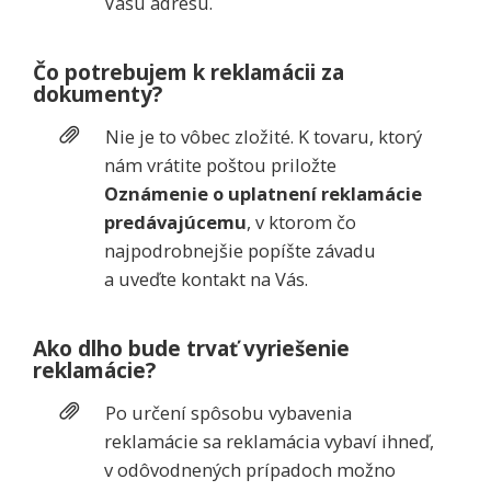
Vašu adresu.
Čo potrebujem k reklamácii za
dokumenty?
Nie je to vôbec zložité. K tovaru, ktorý
nám vrátite poštou priložte
Oznámenie o uplatnení reklamácie
predávajúcemu
, v ktorom čo
najpodrobnejšie popíšte závadu
a uveďte kontakt na Vás.
Ako dlho bude trvať vyriešenie
reklamácie?
Po určení spôsobu vybavenia
reklamácie sa reklamácia vybaví ihneď,
v odôvodnených prípadoch možno