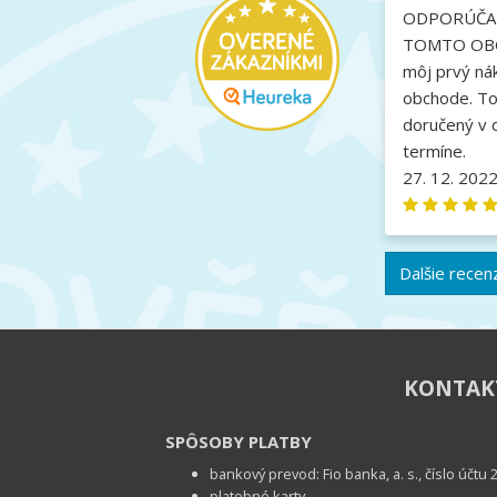
ODPORÚČA
TOMTO OBC
môj prvý ná
obchode. To
doručený v 
termíne.
27. 12. 202
Dalšie recen
KONTA
SPÔSOBY PLATBY
bankový prevod: Fio banka, a. s., číslo účt
platobné karty