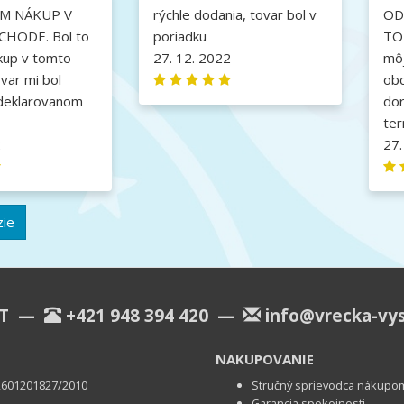
M NÁKUP V
rýchle dodania, tovar bol v
OD
HODE. Bol to
poriadku
TO
kup v tomto
27. 12. 2022
môj
var mi bol
obc
deklarovanom
do
ter
2
27.
zie
KT —
+421 948 394 420
—
info@vrecka-vy
NAKUPOVANIE
u 2601201827/2010
Stručný sprievodca nákupo
Garancia spokojnosti