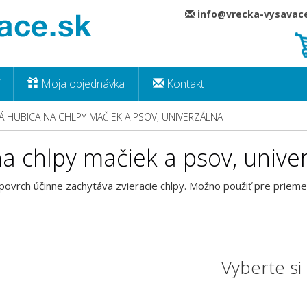
info@vrecka-vysava
Moja objednávka
Kontakt
 HUBICA NA CHLPY MAČIEK A PSOV, UNIVERZÁLNA
a chlpy mačiek a psov, unive
 povrch účinne zachytáva zvieracie chlpy. Možno použiť pre priem
Vyberte s