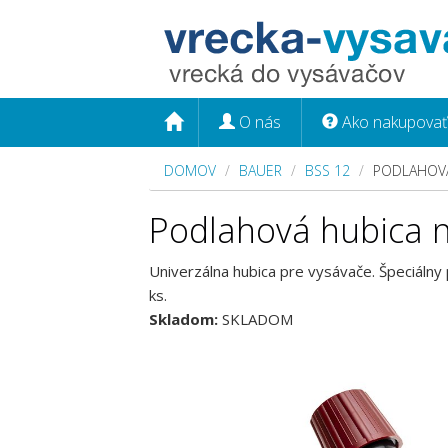
O nás
Ako nakupovať
DOMOV
BAUER
BSS 12
PODLAHOVÁ
Podlahová hubica n
Univerzálna hubica pre vysávače. Špeciálny
ks.
Skladom:
SKLADOM