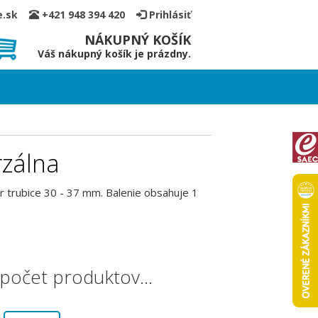
ce.sk
+421 948 394 420
Prihlásiť
NÁKUPNÝ KOŠÍK
Váš nákupný košík je prázdny.
rzálna
er trubice 30 - 37 mm. Balenie obsahuje 1
i počet produktov…