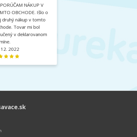
PORÚČAM NÁKUP V
MTO OBCHODE. Išlo o
 druhý nákup v tomto
hode. Tovar mi bol
ručený v deklarovanom
míne.
 12. 2022
savace.sk
m