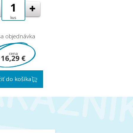
kus
ša objednávka
cena
16,29 €
žiť do košíka