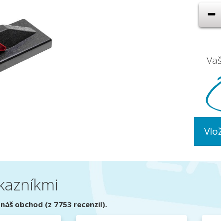
Va
Vlo
kazníkmi
náš obchod (z 7753 recenzií).