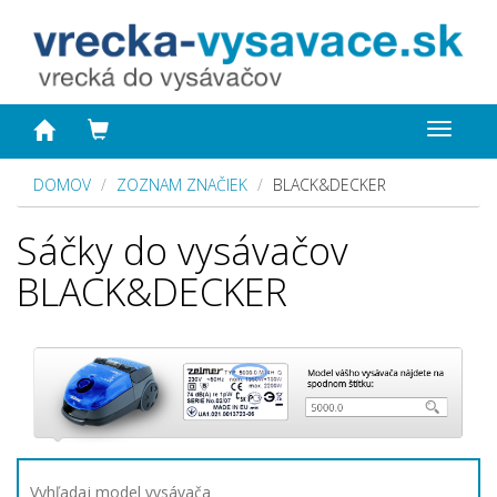
Toggle
navigat
DOMOV
ZOZNAM ZNAČIEK
BLACK&DECKER
Sáčky do vysávačov
BLACK&DECKER