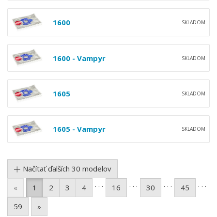
1600
SKLADOM
1600 - Vampyr
SKLADOM
1605
SKLADOM
1605 - Vampyr
SKLADOM
Načítať ďalších 30 modelov
. . .
. . .
. . .
. . .
«
1
2
3
4
16
30
45
59
»