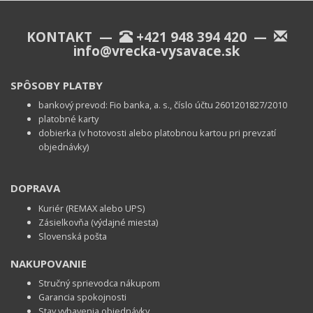
KONTAKT —
+421 948 394 420
—
info@vrecka-vysavace.sk
SPÔSOBY PLATBY
bankový prevod: Fio banka, a. s., číslo účtu 2601201827/2010
platobné karty
dobierka (v hotovosti alebo platobnou kartou pri prevzatí
objednávky)
DOPRAVA
Kuriér (REMAX alebo UPS)
Zásielkovňa (výdajné miesta)
Slovenská pošta
NAKUPOVANIE
Stručný sprievodca nákupom
Garancia spokojnosti
Stav vybavenia objednávky