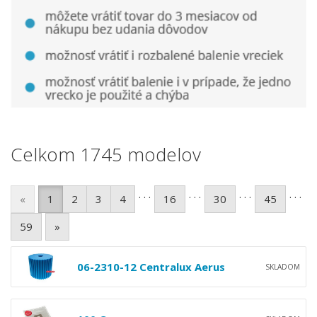
Celkom 1745 modelov
. . .
. . .
. . .
. . .
«
1
2
3
4
16
30
45
59
»
06-2310-12 Centralux Aerus
SKLADOM