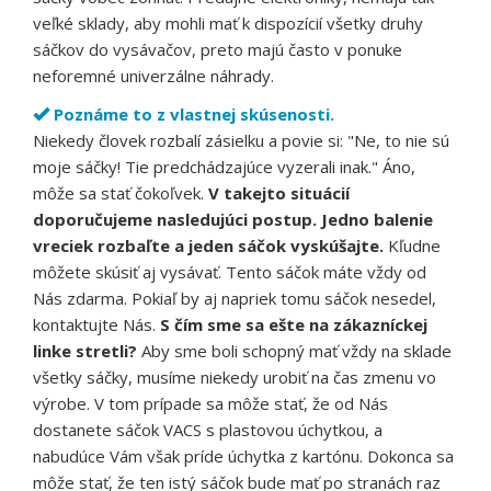
veľké sklady, aby mohli mať k dispozícií všetky druhy
sáčkov do vysávačov, preto majú často v ponuke
neforemné univerzálne náhrady.
Poznáme to z vlastnej skúsenosti.
Niekedy človek rozbalí zásielku a povie si: "Ne, to nie sú
moje sáčky! Tie predchádzajúce vyzerali inak." Áno,
môže sa stať čokoľvek.
V takejto situácií
doporučujeme nasledujúci postup. Jedno balenie
vreciek rozbaľte a jeden sáčok vyskúšajte.
Kľudne
môžete skúsiť aj vysávať. Tento sáčok máte vždy od
Nás zdarma. Pokiaľ by aj napriek tomu sáčok nesedel,
kontaktujte Nás.
S čím sme sa ešte na zákazníckej
linke stretli?
Aby sme boli schopný mať vždy na sklade
všetky sáčky, musíme niekedy urobiť na čas zmenu vo
výrobe. V tom prípade sa môže stať, že od Nás
dostanete sáčok VACS s plastovou úchytkou, a
nabudúce Vám však príde úchytka z kartónu. Dokonca sa
môže stať, že ten istý sáčok bude mať po stranách raz