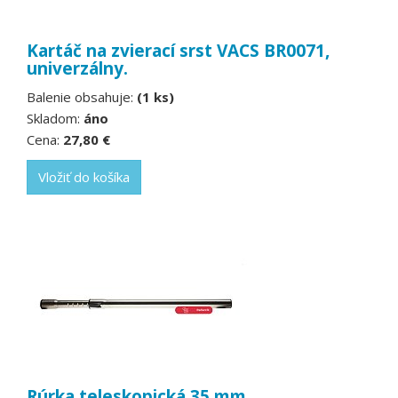
Kartáč na zvierací srst VACS BR0071,
univerzálny.
Balenie obsahuje:
(1 ks)
Skladom:
áno
Cena:
27,80 €
Vložiť do košíka
Rúrka teleskopická 35 mm.