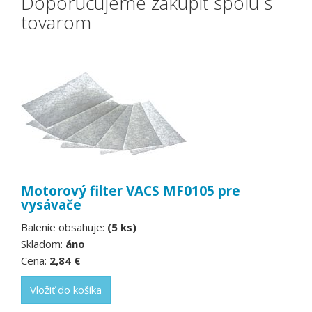
Doporučujeme zakúpiť spolu s
tovarom
Motorový filter VACS MF0105 pre
vysávače
Balenie obsahuje:
(5 ks)
Skladom:
áno
Cena:
2,84 €
Vložiť do košíka