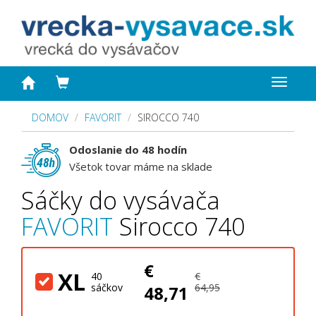
Toggle
navigat
DOMOV
FAVORIT
SIROCCO 740
Odoslanie do 48 hodín
Všetok tovar máme na sklade
Sáčky do vysávača
FAVORIT
Sirocco 740
€
XL
40
€
sáčkov
64,95
48,71