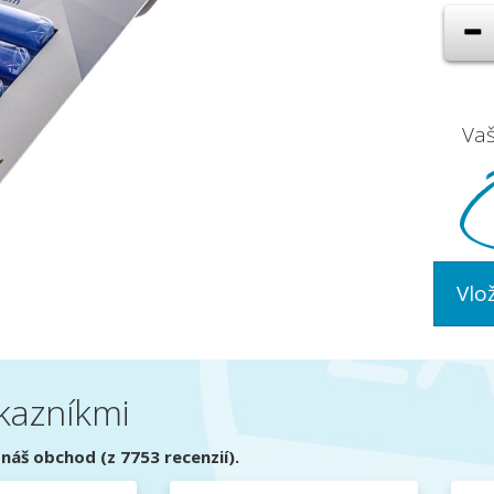
Va
Vlo
kazníkmi
náš obchod (z 7753 recenzií).