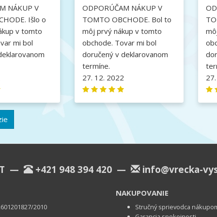
M NÁKUP V
ODPORÚČAM NÁKUP V
OD
HODE. Išlo o
TOMTO OBCHODE. Bol to
TO
ákup v tomto
môj prvý nákup v tomto
môj
var mi bol
obchode. Tovar mi bol
obc
deklarovanom
doručený v deklarovanom
do
termíne.
ter
2
27. 12. 2022
27.
zie
KT —
+421 948 394 420
—
info@vrecka-vy
NAKUPOVANIE
u 2601201827/2010
Stručný sprievodca nákupo
Garancia spokojnosti