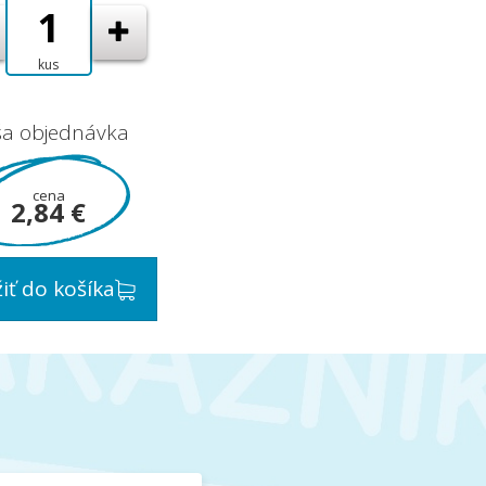
kus
ša objednávka
cena
2,84 €
žiť do košíka