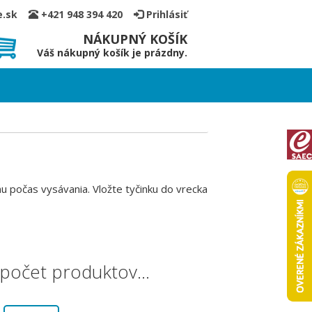
ce.sk
+421 948 394 420
Prihlásiť
NÁKUPNÝ KOŠÍK
Váš nákupný košík je prázdny.
u počas vysávania. Vložte tyčinku do vrecka
i počet produktov…