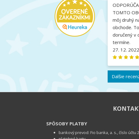
ODPORÚČA
TOMTO OBC
môj druhý n
obchode. To
doručený v 
termíne.
27. 12. 202
Dalšie recen
KONTA
SPÔSOBY PLATBY
bankový prevod: Fio banka, a. s., číslo účt
platobné karty