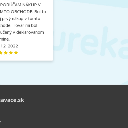
PORÚČAM NÁKUP V
MTO OBCHODE. Bol to
 prvý nákup v tomto
hode. Tovar mi bol
ručený v deklarovanom
míne.
 12. 2022
savace.sk
m