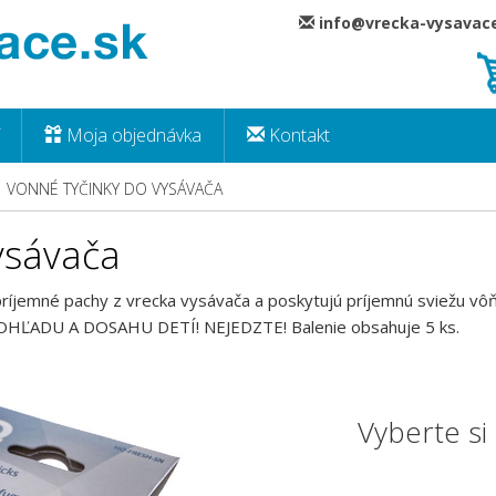
info@vrecka-vysava
Moja objednávka
Kontakt
VONNÉ TYČINKY DO VYSÁVAČA
ysávača
príjemné pachy z vrecka vysávača a poskytujú príjemnú sviežu vôň
HĽADU A DOSAHU DETÍ! NEJEDZTE! Balenie obsahuje 5 ks.
Vyberte s