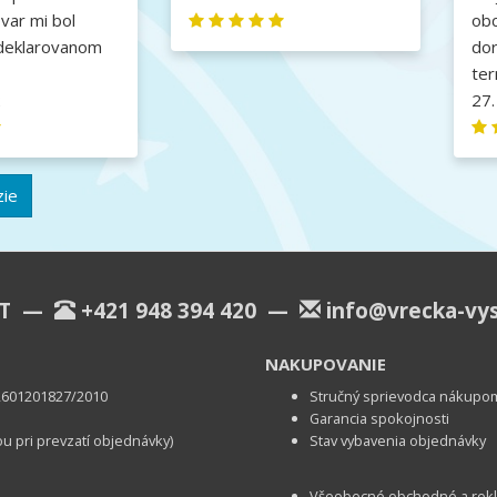
var mi bol
obc
deklarovanom
do
ter
2
27.
zie
KT —
+421 948 394 420
—
info@vrecka-vy
NAKUPOVANIE
u 2601201827/2010
Stručný sprievodca nákupo
Garancia spokojnosti
ou pri prevzatí objednávky)
Stav vybavenia objednávky
Všeobecné obchodné a rek