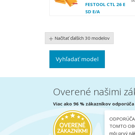
S
FESTOOL CTL 26 E
SD E/A
Načítať ďalších 30 modelov
Vyhľadať model
Overené našimi zá
Viac ako 96 % zákazníkov odporúča 
ODPORÚČA
TOMTO OBC
môj prvý ná