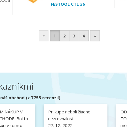
KLADOM
FESTOOL CTL 36
«
1
2
3
4
»
kazníkmi
náš obchod (z 7755 recenzií).
M NÁKUP V
Pri kúpe neboli žiadne
OD
HODE. Bol to
nezrovnalosti.
TO
kup v tomto
27. 12. 2022
môj