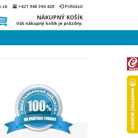
ce.sk
+421 948 394 420
Prihlásiť
NÁKUPNÝ KOŠÍK
Váš nákupný košík je prázdny.