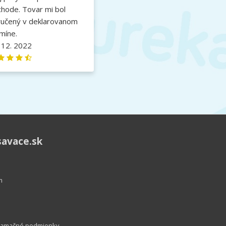
hode. Tovar mi bol
ručený v deklarovanom
míne.
 12. 2022
savace.sk
m
lamačné podmienky