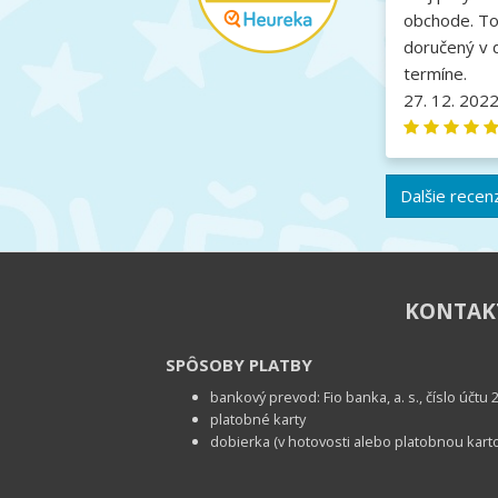
obchode. To
doručený v 
termíne.
27. 12. 202
Dalšie recen
KONTA
SPÔSOBY PLATBY
bankový prevod: Fio banka, a. s., číslo účt
platobné karty
dobierka (v hotovosti alebo platobnou kart