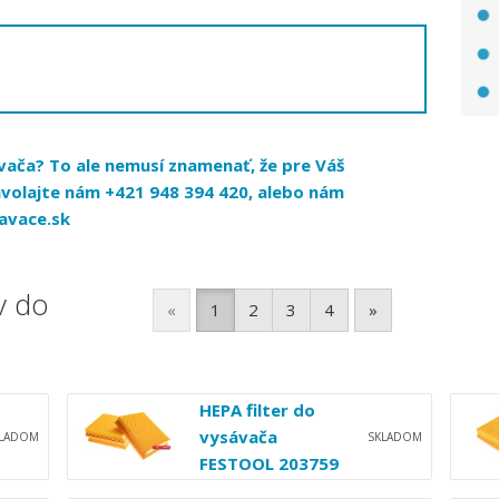
vača? To ale nemusí znamenať, že pre Váš
volajte nám +421 948 394 420, alebo nám
avace.sk
v do
«
1
2
3
4
»
HEPA filter do
vysávača
KLADOM
SKLADOM
FESTOOL 203759