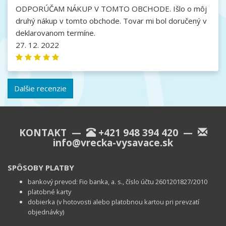
ODPORÚČAM NÁKUP V TOMTO OBCHODE. Išlo o môj
druhý nákup v tomto obchode. Tovar mi bol doručený v
deklarovanom termíne.
27. 12. 2022
Dalšie recenzie
KONTAKT —
+421 948 394 420
—
info@vrecka-vysavace.sk
SPÔSOBY PLATBY
bankový prevod: Fio banka, a. s., číslo účtu 2601201827/2010
platobné karty
dobierka (v hotovosti alebo platobnou kartou pri prevzatí
objednávky)