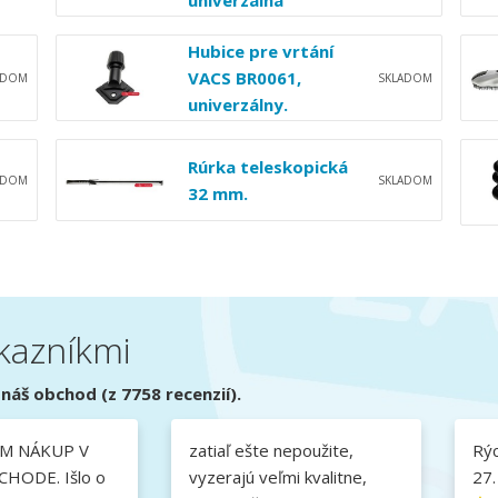
univerzálna
Hubice pre vrtání
VACS BR0061,
ADOM
SKLADOM
univerzálny.
Rúrka teleskopická
ADOM
SKLADOM
32 mm.
kazníkmi
náš obchod (z 7758 recenzií).
M NÁKUP V
zatiaľ ešte nepoužite,
Rýc
HODE. Išlo o
vyzerajú veľmi kvalitne,
27.