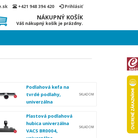
ce.sk
+421 948 394 420
Prihlásiť
NÁKUPNÝ KOŠÍK
Váš nákupný košík je prázdny.
Podlahová kefa na
tvrdé podlahy,
SKLADOM
univerzálna
Plastová podlahová
hubica univerzálna
SKLADOM
VACS BR0004,