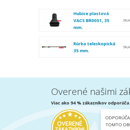
Hubice plastová
VACS BR0051, 35
SKL
mm.
Rúrka teleskopická
SKL
35 mm.
Overené našimi zá
Viac ako 94 % zákazníkov odporúča 
ODPORÚČA
TOMTO OBC