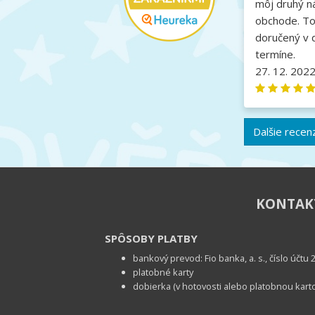
môj druhý n
obchode. To
doručený v 
termíne.
27. 12. 202
Dalšie recen
KONTA
SPÔSOBY PLATBY
bankový prevod: Fio banka, a. s., číslo účt
platobné karty
dobierka (v hotovosti alebo platobnou kart