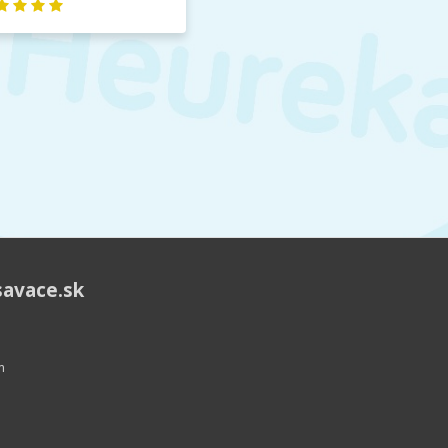
savace.sk
m