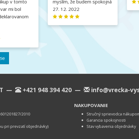
ákup v tomto
myslím, že budem spokojná
var mi bol
27. 12. 2022
deklarovanom
2
zie
KT —
+421 948 394 420
—
info@vrecka-vy
NAKUPOVANIE
u 2601201827/2010
Stručný sprievodca nákupo
Garancia spokojnosti
ou pri prevzatí objednávky)
Stav vybavenia objednávky