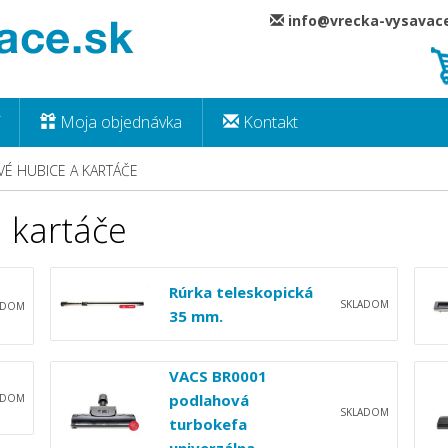
info@vrecka-vysava
Moja objednávka
Kontakt
É HUBICE A KARTÁČE
 kartáče
Rúrka teleskopická
SKLADOM
ADOM
35 mm.
VACS BR0001
podlahová
ADOM
SKLADOM
turbokefa