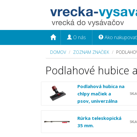
O nás
Ako nakupovať
DOMOV
ZOZNAM ZNAČIEK
PODLAHOV
Podlahové hubice a
Podlahová hubica na
chlpy mačiek a
SKL
psov, univerzálna
Rúrka teleskopická
SKL
35 mm.