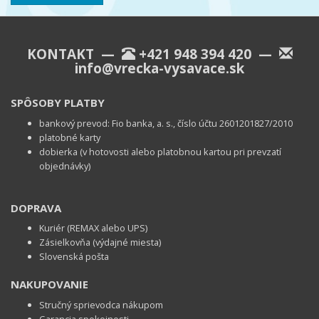
KONTAKT —
+421 948 394 420
—
info@vrecka-vysavace.sk
SPÔSOBY PLATBY
bankový prevod: Fio banka, a. s., číslo účtu 2601201827/2010
platobné karty
dobierka (v hotovosti alebo platobnou kartou pri prevzatí
objednávky)
DOPRAVA
Kuriér (REMAX alebo UPS)
Zásielkovňa (výdajné miesta)
Slovenská pošta
NAKUPOVANIE
Stručný sprievodca nákupom
Garancia spokojnosti