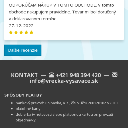
ODPORÚČAM NÁKUP V TOMTO OBCHODE. V tomto
obchode nakupujem pravidelne. Tovar mi bol doručený
v deklarovanom termíne.
27. 12. 2022
Dalšie recenzie
KONTAKT —
+421 948 394 420
—
info@vrecka-vysavace.sk
SPÔSOBY PLATBY
bankový prevod: Fio banka, a. s., číslo účtu 2601201827/2010
platobné karty
dobierka (v hotovosti alebo platobnou kartou pri prevzatí
objednávky)