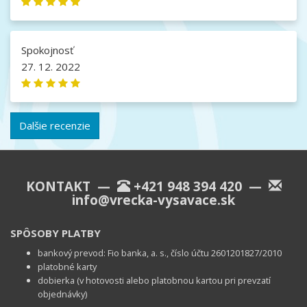
Spokojnosť
27. 12. 2022
Dalšie recenzie
KONTAKT —
+421 948 394 420
—
info@vrecka-vysavace.sk
SPÔSOBY PLATBY
bankový prevod: Fio banka, a. s., číslo účtu 2601201827/2010
platobné karty
dobierka (v hotovosti alebo platobnou kartou pri prevzatí
objednávky)