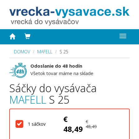
Toggle
navigat
DOMOV
MAFELL
S 25
Odoslanie do 48 hodín
Všetok tovar máme na sklade
Sáčky do vysávača
MAFELL
S 25
€
€
1 sáčkov
48,49
48,49