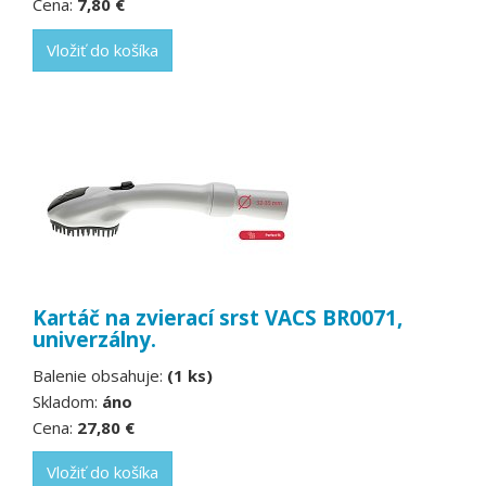
Cena:
7,80 €
Vložiť do košíka
Kartáč na zvierací srst VACS BR0071,
univerzálny.
Balenie obsahuje:
(1 ks)
Skladom:
áno
Cena:
27,80 €
Vložiť do košíka