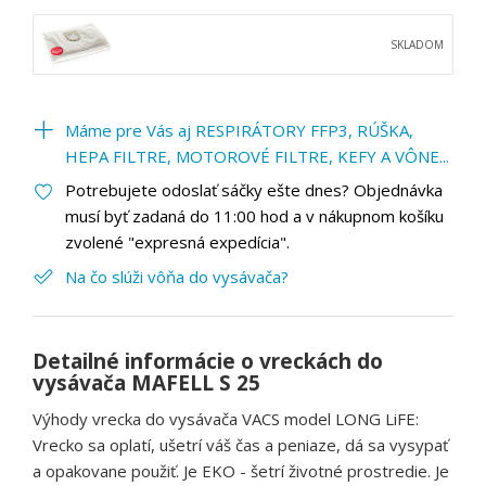
SKLADOM
Máme pre Vás aj RESPIRÁTORY FFP3, RÚŠKA,
HEPA FILTRE, MOTOROVÉ FILTRE, KEFY A VÔNE...
Potrebujete odoslať sáčky ešte dnes? Objednávka
musí byť zadaná do 11:00 hod a v nákupnom košíku
zvolené "expresná expedícia".
Na čo slúži vôňa do vysávača?
Detailné informácie o vreckách do
vysávača MAFELL S 25
Výhody vrecka do vysávača VACS model LONG LiFE:
Vrecko sa oplatí, ušetrí váš čas a peniaze, dá sa vysypať
a opakovane použiť. Je EKO - šetrí životné prostredie. Je