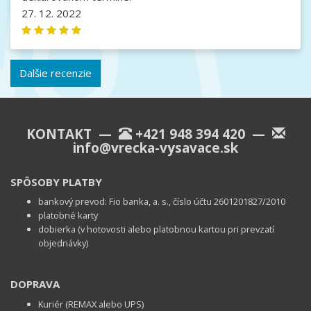
27. 12. 2022
Dalšie recenzie
KONTAKT —
+421 948 394 420
—
info@vrecka-vysavace.sk
SPÔSOBY PLATBY
bankový prevod: Fio banka, a. s., číslo účtu 2601201827/2010
platobné karty
dobierka (v hotovosti alebo platobnou kartou pri prevzatí
objednávky)
DOPRAVA
Kuriér (REMAX alebo UPS)